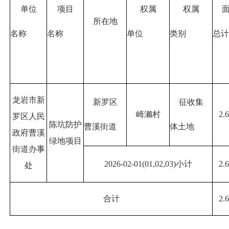
单位
项目
权属
权属
所在地
名称
名称
单位
类别
总计
龙岩市新
新罗区
征收集
崎濑村
2.
罗区人民
陈坑防护
曹溪街道
体土地
政府曹溪
绿地项目
街道办事
2026-02-01(01,02,03)小计
2.
处
合计
2.