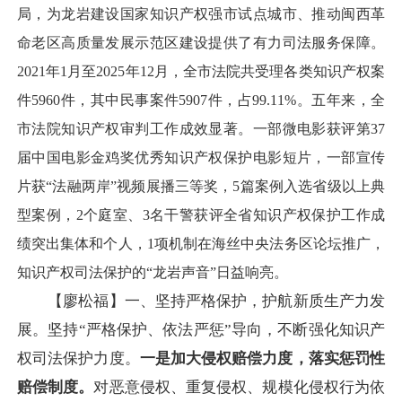
局，为龙岩建设国家知识产权强市试点城市、推动闽西革
命老区高质量发展示范区建设提供了有力司法服务保障。
2021年1月至2025年12月，全市法院共受理各类知识产权案
件5960件，其中民事案件5907件，占99.11%。五年来，全
市法院知识产权审判工作成效显著。一部微电影获评第37
届中国电影金鸡奖优秀知识产权保护电影短片，一部宣传
片获“法融两岸”视频展播三等奖，5篇案例入选省级以上典
型案例，2个庭室、3名干警获评全省知识产权保护工作成
绩突出集体和个人，1项机制在海丝中央法务区论坛推广，
知识产权司法保护的“龙岩声音”日益响亮。
【廖松福】一、坚持严格保护，护航新质生产力发
展。坚持“严格保护、依法严惩”导向，不断强化知识产
权司法保护力度。
一是加大侵权赔偿力度，
落实
惩罚性
赔偿
制度
。
对恶意侵权、重复侵权、规模化侵权行为依