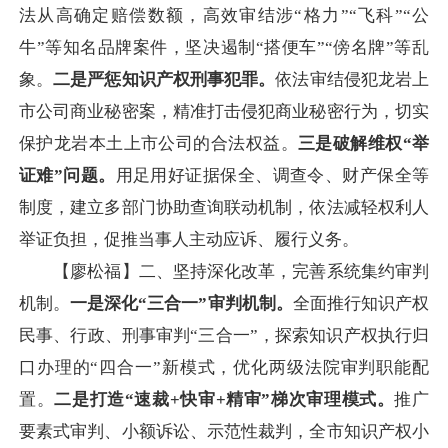
法从高确定赔偿数额，高效审结涉“格力”“飞科”“公
牛”等知名品牌案件，坚决遏制“搭便车”“傍名牌”等乱
象。
二是严惩知识产权刑事犯罪。
依法审结侵犯龙岩上
市公司商业秘密案，精准打击侵犯商业秘密行为，切实
保护龙岩本土上市公司的合法权益。
三是破解维权“举
证难”问题。
用足用好证据保全、调查令、财产保全等
制度，建立多部门协助查询联动机制，依法减轻权利人
举证负担，促推当事人主动应诉、履行义务。
【廖松福】二、坚持深化改革，完善系统集约审判
机制。
一是深化“三合一”审判机制。
全面推行知识产权
民事、行政、刑事审判“三合一”，探索知识产权执行归
口办理的“四合一”新模式，优化两级法院审判职能配
置。
二是打造“速裁+快审+精审”梯次审理模式。
推广
要素式审判、小额诉讼、示范性裁判，全市知识产权小