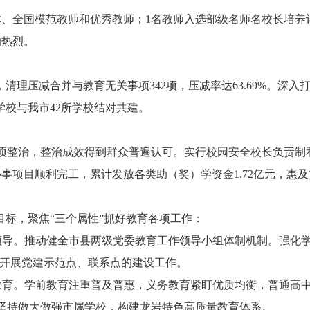
全国模范教师和优秀教师；1名教师入选部级名师名校长培养计
响热烈。
压减合并与教育无关事项342项，压减率达63.69%。深入打
学校与我市42所学校结对共建。
整治，整治成效得到群众普遍认可。实行校园安全校长负责制和
项目顺利完工，累计发放各类助（奖）学资金1.72亿元，惠及贫
目标，聚焦“三个属性”抓好教育各项工作：
导。推动健全市县两级党委教育工作领导小组体制机制。强化学
实开展党建示范点、联系点的建设工作。
育。学前教育注重普及普惠，义务教育紧盯优质均衡，普通高
坚持做大做强市属学校，构建龙岩特色高质量教育体系。