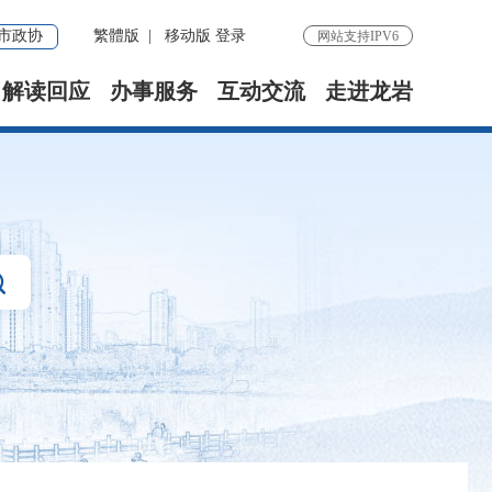
市政协
繁體版
|
移动版
登录
网站支持IPV6
解读回应
办事服务
互动交流
走进龙岩
