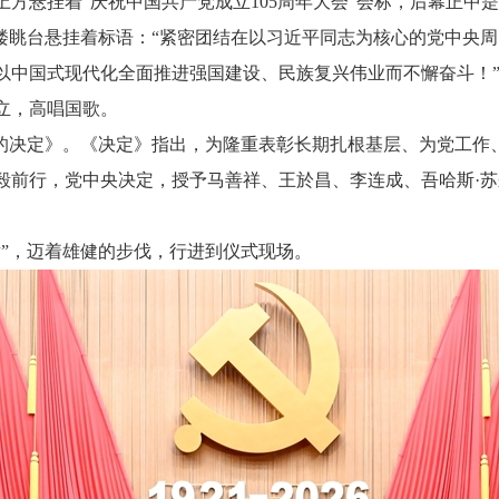
悬挂着“庆祝中国共产党成立105周年大会”会标，后幕正中
两侧。二楼眺台悬挂着标语：“紧密团结在以习近平同志为核心的党中
以中国式现代化全面推进强国建设、民族复兴伟业而不懈奋斗！
立，高唱国歌。
决定》。《决定》指出，为隆重表彰长期扎根基层、为党工作
毅前行，党中央决定，授予马善祥、王於昌、李连成、吾哈斯·苏
”，迈着雄健的步伐，行进到仪式现场。