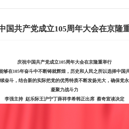
中国共产党成立105周年大会在京隆
庆祝中国共产党成立105周年大会在京隆重举行
能够在105年奋斗中不断铸就辉煌，历史和人民之所以选择中国
续奋斗，结合新的实际把党的优秀特质不断发扬光大，确保党永
凝聚力战斗力
李强主持 赵乐际王沪宁丁薛祥李希韩正出席 蔡奇宣读决定