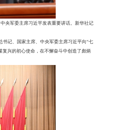
、中央军委主席习近平发表重要讲话。新华社记
总书记、国家主席、中央军委主席习近平向“七
族谋复兴的初心使命，在不懈奋斗中创造了彪炳