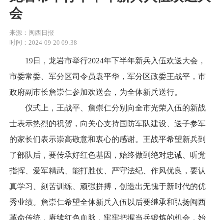
会
来源：闽西日报
时间：2024-09-20 09:38
19日，龙岩市举行2024年下半年新兵入伍欢送大会，
市委常委、军分区司令员袁平华，军分区政委王战平，市
政府副市长詹崇仁参加欢送会，为全体新兵送行。
仪式上，王战平、詹崇仁分别向全市光荣入伍的新战
士表示热烈的祝贺，向关心支持国防军队建设、送子参军
的家长们表示崇高敬意和衷心的感谢。王战平希望新兵到
了部队后，要传承好红色基因，始终做到绝对忠诚、听党
指挥、爱军精武、能打胜仗、严守法纪、作风优良，要认
真学习、刻苦训练、顽强拼搏，创造出无愧于新时代的优
秀业绩。詹崇仁希望全体新兵入伍以后要继承和弘扬闽西
革命传统，赓续红色血脉，牢牢把握当兵锻炼的机会，始