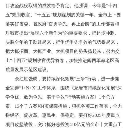
目攻坚战役取得的成效给予肯定。他强调，今年是“十四
五”规划收官、“十五五”规划谋划的关键一年。全市上下要
落实好省委、省政府“奋勇争先、再上台阶”的工作部署和
对我市提出“展现六个新作为”的重要要求，把起步冲刺、
决胜全年的干劲鼓起来，把争优争先争效的气势提起来，
把大抓招商、大抓产业、大抓项目的势头扬起来，努力交
出“十四五”规划收官优异答卷，加快推进闽西革命老区高
质量发展示范区建设。
余红胜强调，要持续深化拓展“三争”行动，进一步健
全完善“1+N+X”工作体系，围绕《龙岩市持续深化拓展“深
学争优、敢为争先、实干争效”行动实施方案》1个总方
案、15个子方案和4项保障措施，狠抓各项工作落实，全力
拼经济、促改革、惠民生、保稳定。要打好2025年度重点
项目攻坚战役，突出抓好总投资410亿元的全市十大重点工