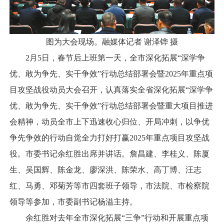
图为大会现场。融媒体记者 谢泽铧 摄
2月5日，春节后上班第一天，全市深化拓展“深学争
优、敢为争先、实干争效”行动总结部署会暨2025年重点项
目攻坚战役动员大会召开，认真落实全省深化拓展“深学争
优、敢为争先、实干争效”行动总结部署会暨重大项目推进
会精神，动员全市上下迅速收心归位、开局冲刺，以争优
争先争效的行动自觉全力打好打赢2025年重点项目攻坚战
役。市委书记余红胜出席并讲话。詹昌建、李桂义、陈厦
生、吴国辉、陈金龙、廖深洪、陈荣水、高丁博、汪志
红、马勇、邓菊芳等市四套班子领导，市法院、市检察院
领导等参加，市委副书记杨溢主持。
余红胜对去年全市深化拓展“三争”行动和开展重点项