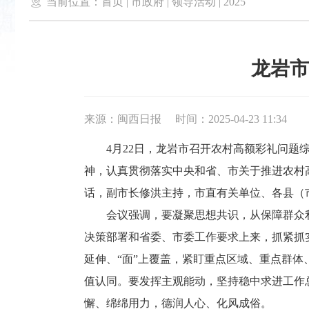

当前位置：
首页
|
市政府
|
领导活动
|
2025
龙岩市
来源：闽西日报
时间：2025-04-23 11:34
4月22日，龙岩市召开农村高额彩礼问题综
神，认真贯彻落实中央和省、市关于推进农村
话，副市长修洪主持，市直有关单位、各县（
会议强调，要凝聚思想共识，从保障群众利
决策部署和省委、市委工作要求上来，抓紧抓实
延伸、“面”上覆盖，紧盯重点区域、重点群
值认同。要发挥主观能动，坚持稳中求进工作
懈、绵绵用力，德润人心、化风成俗。