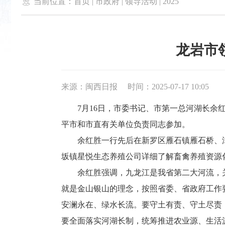

当前位置：
首页
|
市政府
|
领导活动
|
2025
龙岩市
来源：闽西日报
时间：2025-07-17 10:05
7月16日，市委书记、市第一总河湖长余红
平市和市直有关单位负责同志参加。
余红胜一行先后在新罗区雁石镇雁石桥、漳
坂镇星悦生态养殖公司详细了解畜禽养殖资源
余红胜强调，九龙江是我省第二大河流，关
就是金山银山的理念，按照省委、省政府工作
安澜永在、绿水长流。要守土有责、守土尽责
要全面落实河湖长制，统筹推进农业源、生活