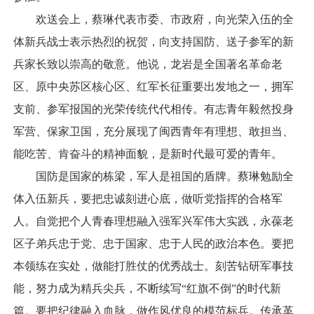
欢送会上，蔡琳代表市委、市政府，向光荣入伍的全
体新兵战士表示热烈的祝贺，向支持国防、送子参军的新
兵家长致以崇高的敬意。他说，龙岩是全国著名革命老
区、原中央苏区核心区、红军长征重要出发地之一，拥军
支前、参军报国的光荣传统代代相传。有志青年毅然投身
军营、保家卫国，充分展现了闽西青年有理想、敢担当、
能吃苦、肯奋斗的精神面貌，是新时代最可爱的青年。
国防是国家的栋梁，军人是祖国的盾牌。蔡琳勉励全
体入伍新兵，要把忠诚刻进心底，做听党指挥的合格军
人。自觉把个人青春理想融入强军兴军伟大实践，永葆老
区子弟兵忠于党、忠于国家、忠于人民的政治本色。要把
本领练在实处，做能打胜仗的优秀战士。刻苦钻研军事技
能，努力成为精兵尖兵，不断续写“红旗不倒”的时代新
篇。要把纪律融入血脉，做作风优良的模范标兵。传承革