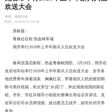
欢送大会
来源：闽西日报
时间：2026-03-21 09:58
原标题：
青春赴征程 热血铸军魂
我市举行2026年上半年新兵入伍欢送大会
春风浩荡启新程，热血青春献国防。3月20日，我市在
龙岩动车站举行2026年上半年新兵入伍欢送大会，全市各
地优秀青年身着戎装、胸佩红花，带着老区人民的殷切期
盼与美好祝福，依次穿过“从戎门”，奔赴报效祖国的新征
程。市长、市征兵领导小组组长蔡琳出席会议并讲话。龙
岩军分区司令员周强国、政治委员王战平，副市长邱开养
参加。