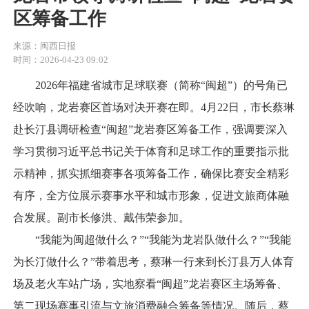
区筹备工作
来源：闽西日报
时间：2026-04-23 09:02
2026年福建省城市足球联赛（简称“闽超”）的号角已
经吹响，龙岩赛区首场对决开赛在即。4月22日，市长蔡琳
赴长汀县调研检查“闽超”龙岩赛区筹备工作，强调要深入
学习贯彻习近平总书记关于体育和足球工作的重要指示批
示精神，抓实抓细赛事各项筹备工作，确保比赛安全精彩
有序，全方位展示赛事水平和城市形象，促进文旅商体融
合发展。副市长修洪、戴伟荣参加。
“我能为闽超做什么？”“我能为龙岩队做什么？”“我能
为长汀做什么？”带着思考，蔡琳一行来到长汀县万人体育
场及老火车站广场，实地察看“闽超”龙岩赛区主场筹备、
第二现场赛事引流与文旅消费融合筹备等情况。随后，蔡