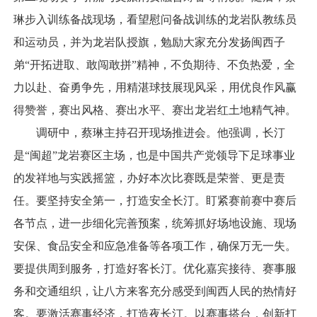
琳步入训练备战现场，看望慰问备战训练的龙岩队教练员
和运动员，并为龙岩队授旗，勉励大家充分发扬闽西子
弟“开拓进取、敢闯敢拼”精神，不负期待、不负热爱，全
力以赴、奋勇争先，用精湛球技展现风采，用优良作风赢
得赞誉，赛出风格、赛出水平、赛出龙岩红土地精气神。
调研中，蔡琳主持召开现场推进会。他强调，长汀
是“闽超”龙岩赛区主场，也是中国共产党领导下足球事业
的发祥地与实践摇篮，办好本次比赛既是荣誉、更是责
任。要坚持安全第一，打造安全长汀。盯紧赛前赛中赛后
各节点，进一步细化完善预案，统筹抓好场地设施、现场
安保、食品安全和应急准备等各项工作，确保万无一失。
要提供周到服务，打造好客长汀。优化嘉宾接待、赛事服
务和交通组织，让八方来客充分感受到闽西人民的热情好
客。要激活赛事经济，打造夜长汀。以赛事搭台，创新打