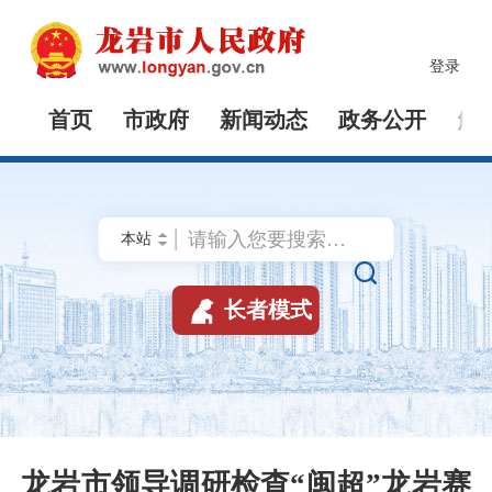
登录
首页
市政府
新闻动态
政务公开
解


长者模式
龙岩市领导调研检查“闽超”龙岩赛