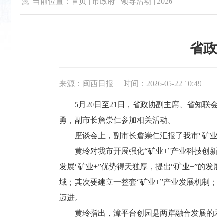

当前位置：
首页
|
市政府
|
领导活动
|
2026
省政
来源：闽西日报
时间：2026-05-22 10:49
5月20日至21日，省政协副主席、省知联
勇，副市长詹崇仁参加相关活动。
座谈会上，副市长詹崇仁汇报了我市“矿业+
黄玲对我市开展强化“矿业+”产业科技创新
发展“矿业+”优势得天独厚，提出“矿业+”
域；其次要建立一整套“矿业+”产业发展机
迈进。
黄玲指出，漳平台创园是两岸融合发展的示