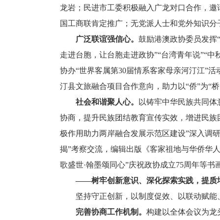
龙岩；民进市工委积极融入广龙对口合作，邀
国工商联肯定推广；无党派人士和党外知识分
广泛联谊强信心。
鼓励港澳政协委员发挥
走进台胞，让台胞走进政协”“台湾青年说”“
协办“世界客属第30届情系客家母亲河汀江”
汀县文旅融合项目合作意向，助力以“侨”为“
社会和谐聚人心。
以铸牢中华民族共同体
协商，提升民族团结教育宣传实效，增进民族
极作用助力两岸融合发展示范区建设”深入调
揭”考察交流，编辑出版《客家祖地与华侨华人
歌盛世·翰墨颂同心”庆祝政协成立75周年等
——树牢创新意识、深化探索实践，提质
坚持守正创新，以制度促效、以联动赋能、
完善协商工作机制。
构建以全体会议为龙头