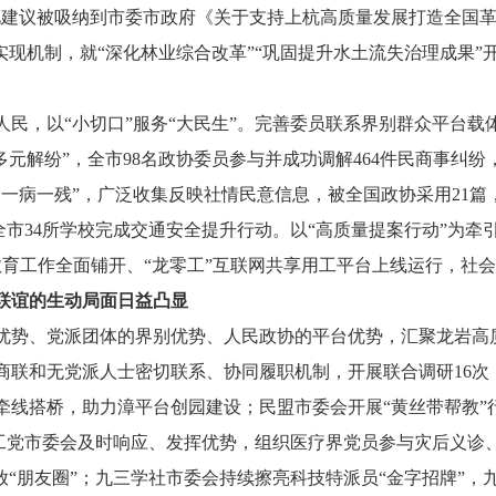
见建议被吸纳到市委市政府《关于支持上杭高质量发展打造全国
现机制，就“深化林业综合改革”“巩固提升水土流失治理成果”开
人民，以“小切口”服务“大民生”。完善委员联系界别群众平台载
多元解纷”，全市98名政协委员参与并成功调解464件民商事纠
一病一残”，广泛收集反映社情民意信息，被全国政协采用21篇，
全市34所学校完成交通安全提升行动。以“高质量提案行动”为牵
教育工作全面铺开、“龙零工”互联网共享用工平台上线运行，社
联谊的生动局面日益凸显
势、党派团体的界别优势、人民政协的平台优势，汇聚龙岩高
商联和无党派人士密切联系、协同履职机制，开展联合调研16次
牵线搭桥，助力漳平台创园建设；民盟市委会开展“黄丝带帮教”
农工党市委会及时响应、发挥优势，组织医疗界党员参与灾后义诊、
放“朋友圈”；九三学社市委会持续擦亮科技特派员“金字招牌”，