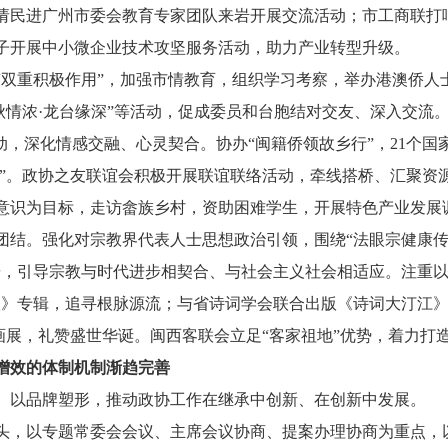
请民进广州市委会教育专家团队来岩开展交流活动；市工商联打
子开展中小微企业技术攻坚服务活动，助力产业转型升级。
“双重积极作用”，加强市情教育，组织学习考察，举办港澳侨人
中秋情浓·龙台缘深”等活动，促成委员和台胞结对交友、深入交
活动，深化情感交融、心灵契合。协办“闽籍侨领故乡行”，21个国
桥”。政协之友联谊会积极开展联谊联络活动，牵线搭桥、汇聚资
意识为目标，走访畲族乡村，资助困难学生，开展特色产业发展调
团结。强化对宗教界代表人士思想政治引领，围绕“法眼宗健康传
研，引导宗教与时代进步相契合、与社会主义社会相适应。注重以
》专辑，追寻根脉源流；与省诗词学会联合出版《诗词大汀江》，
书画展，礼赞盛世华诞。闽西客联会立足“客家祖地”优势，着力打
增效的体制机制渐趋完善
以品牌塑形，推动政协工作在继承中创新、在创新中发展。
，以专题常委会会议、主席会议协商、提案办理协商为重点，以“