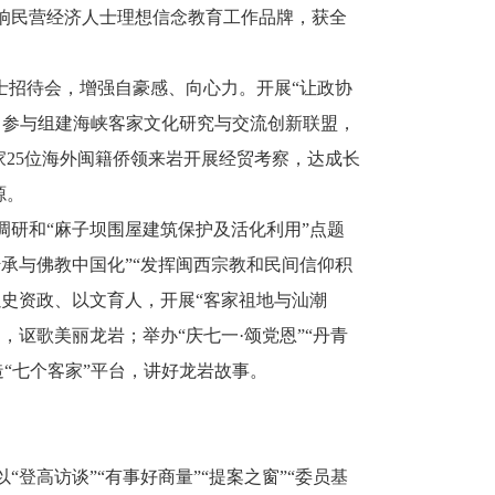
响民营经济人士理想信念教育工作品牌，获全
士招待会，增强自豪感、向心力。开展“让政协
流。参与组建海峡客家文化研究与交流创新联盟，
家25位海外闽籍侨领来岩开展经贸考察，达成长
源。
研和“麻子坝围屋建筑保护及活化利用”点题
承与佛教中国化”“发挥闽西宗教和民间信仰积
史资政、以文育人，开展“客家祖地与汕潮
讴歌美丽龙岩；举办“庆七一·颂党恩”“丹青
造“七个客家”平台，讲好龙岩故事。
登高访谈”“有事好商量”“提案之窗”“委员基