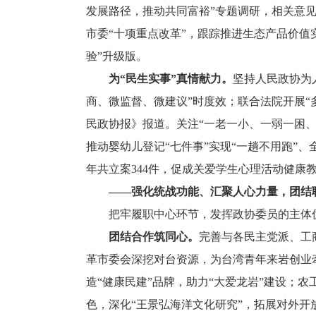
发展路径，推动共同富裕”专题调研，相关意
市委“十项重点改革”，跟踪推进生态产品价值实
验”升级版。
为“民生实事”真情献力。
坚持人民政协为
商、微监督、微建议”时度效；联合法院开展“
民政协报》报道。关注“一老一小、一弱一困、
推动婴幼儿登记“七件事”实现“一趟不用跑”、
年共立案344件，促成关爱学生心理活动健康
——强化统战功能、汇聚人心力量，团结
把牢履职中心环节，发挥政协委员的主体优
团结合作筑同心。
完善与各民主党派、工
革市委会深挖对台资源，为台湾青年来岩创业
造“健康民建”品牌，助力“大爱龙岩”建设；
色，深化“王景弘海洋文化研究”，拓展对外开