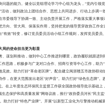
决问题的能力。健全以党组理论学习中心组为龙头，“党内引领党
堂”活动，做到政治上团结合作、思想上共同进步、行动上步调一
在市委领导下协调一致、主动负责开展工作，严格落实重大事项
方向、管大局、保落实作用，坚持把党的领导贯穿政协工作全过程
向“有效”转变，修订党员委员活动小组工作规则，发挥党员委
大局的使命担当更为彰显
、谋划和推动，做到中心工作推进到哪里，政协履职就跟进到
作思路，积极参与广龙对口合作、招商引资等中心工作，助力“
见效。助力打好“革命老区牌”。配合建立闽浙赣五市政协联动
作，在更大范围发出老区“好声音”。助力打好“绿色生态牌”。
61万元。在上年度生态环保民主监督工作获全国政协领导批示基础
域生态保护和高质量发展”网络议政，推行“政协委员河长”民主
。助力打好“特色产业牌”。开展“以新型工业化为引擎推动机械装