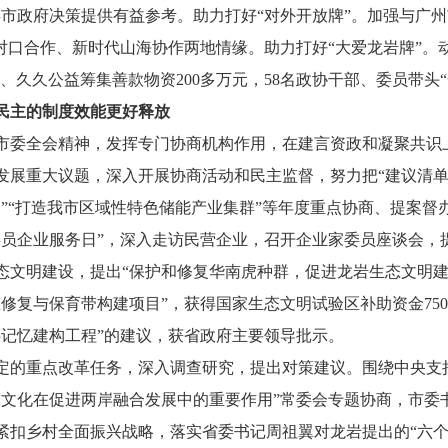
委市政府决策提供有益参考。助力打好“对外开放牌”。加强与广
对口合作、新时代山海协作两地情缘。助力打好“大爱龙岩牌”。
抗洪救灾、久久公益筹集善款物资200多万元，58名政协干部、委员带
民主的制度效能更好释放
委全会精神，发挥专门协商机构作用，在建言资政和凝聚共识
发展重大议题，深入开展协商活动和民主监督，努力把“建议清单
”“打造我市区域性特色储能产业集群”等年度重点协商、提案督办
员企业服务日”，深入走访民营企业，召开企业家委员座谈会，
态文明建设，提出“保护和修复华南虎种群，促进龙岩生态文明建
修复与保育带构建项目”，获得国家生态文明试验区补助资金75
字记忆建构工程”的建议，获省政府主要领导批示。
定的重点改革任务，深入调查研究，提出对策建议。围绕中央支
家文化在促进两岸融合发展中的重要作用”常委会专题协商，市委
紧扣乡村全面振兴战略，落实省委书记周祖翼对龙岩提出的“六个