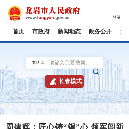
登录
首页
市政府
新闻动态
政务公开
解


长者模式
周建辉：匠心铸“铜”心 领军闯新