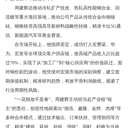
周建辉还推动冷轧扩产技改、热轧高性能铜合金、回
流镀等重大项目落地，推动公司产品从传统合金向铜镍
硅、铜铬锆等高强高导新材料战略性转移，精准卡位5G通
信、新能源汽车等黄金赛道。
在市场开拓上，他指挥若定，成功打入安费诺、华
为、宏发等全球顶尖客户供应链，使高端产品收入占比超
过70%，实现了从“加工厂”到“核心供应商”的价值跃迁。面
对铜价剧烈波动，他凭借对宏观市场的深刻洞察，建立套
期保值机制，精准研判趋势，有效平滑利润曲线，规避了
行业周期性风险。
“一花独放不是春”。周建辉主动担当起产业链“链
主”的责任，创造性地探索出“德浩、鑫隆、金烨、杰烽”等
多种合作模式，通过技术输出、订单扶持、管理协同等方
式，精准“建链、延链、补链、强链”。同时，积极为当地