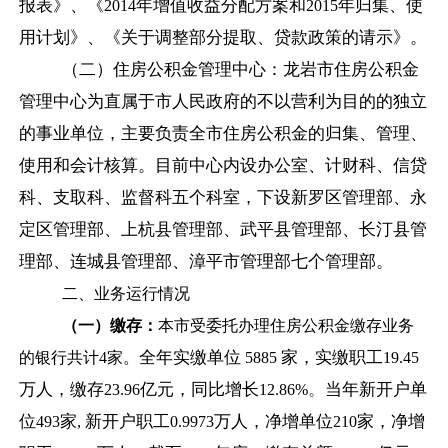
报表》、《
年增值收益分配方案和
年归集、使
2014
2015
用计划》、《关于调整部分提取、贷款政策的请示》。
（二）住房公积金管理中心：龙岩市住房公积金
管理中心为直属于市人民政府的不以营利为目的的独立
的事业单位，主要负责全市住房公积金的归集、管理、
使用和会计核算。目前中心内设办公室、计财科、信贷
科、支取科、监督科五个科室，下设新罗区管理部、永
定区管理部、上杭县管理部、武平县管理部、长汀县管
理部、连城县管理部、漳平市管理部七个管理部。
二、业务运行情况
（一）缴存：
本市受委托办理住房公积金缴存业务
全年实缴单位
家，实缴职工
的银行共计
4
家。
5885
19.45
万人，缴存
亿元，同比增长
。
当年新开户单
23.96
12.86%
位
家
新开户职工
万人，净增单位
家，净增
493
,
0.9973
210