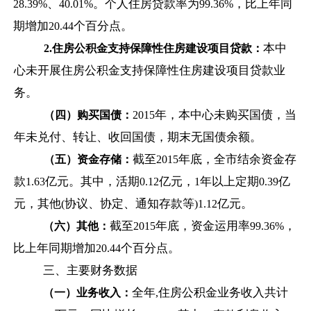
、
。个人住房贷款率为
，比上年同
28.39%
40.01%
99.36%
期增加
个百分点。
20.44
本中
2.
住房公积金支持保障性住房建设项目贷款：
心未开展住房公积金支持保障性住房建设项目贷款业
务。
年，本中心未购买国债，当
（四）购买国债：
2015
年未兑付、转让、收回国债，期末无国债余额。
截至
年底，全市结余资金存
（五）资金存储：
2015
款
亿元。其中，活期
亿元，
年以上定期
亿
1.63
0.12
1
0.39
元，其他
协议、协定、通知存款等
亿元。
(
)1.12
截至
年底，资金运用率
，
（六）其他：
2015
99.36%
比上年同期增加
个百分点。
20.44
三、主要财务数据
全年
住房公积金业务收入共计
（一）业务收入：
,