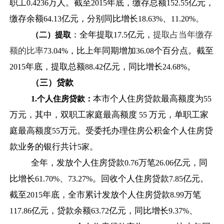
职工
万人。截至
年底，缴存总额
亿元，
0.4236
2015
152.55
缴存余额
亿元，分别同比增长
、
。
64.13
18.63%
11.20%
：全年提取
亿元，
提取占当年缴存
（二）提取
17.5
额的比率
，比上年同期增加
个百分点。截至
73.04%
36.08
年底，提取总额
亿元，同比增长
。
2015
88.42
24.68%
（三）贷款
本市个人住房贷款最高额度为
1.
个人住房贷款：
55
万元，其中，双职工家庭最高额度
万元，单职工家
55
庭最高额度
万元。受委托办理住房公积金个人住房贷
55
款业务的银行共计
。
5
家
全年，发放个人住房贷款
万笔
亿元，同
0.76
26.06
比增长
、
。回收个人住房贷款
亿元。
61.70%
73.27%
7.85
截至
年底，全市累计发放个人住房贷款
万笔
2015
8.99
亿元，贷款余额
亿元，同比增长
、
117.86
63.72
9.37%