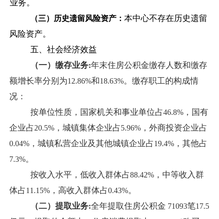
业务。
本中心不存在历史遗留
（三）历史遗留风险资产：
风险资产。
五、社会经济效益
（一）缴存业务
年末住房公积金缴存人数和缴存
:
额增长率分别为
和
。缴存职工的构成情
12.86%
18.63%
况：
按单位性质，国家机关和事业单位占
，国有
46.8%
企业占
，城镇集体企业占
，外商投资企业占
20.5%
5.96%
，城镇私营企业及其他城镇企业占
，其他占
0.04%
19.4%
。
7.3%
按收入水平，低收入群体占
，中等收入群
88.42%
体占
，高收入群体占
。
11.15%
0.43%
（二）提取业务
全年提取住房公积金
笔
:
71093
17.5