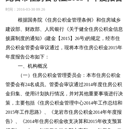
时间：2016-03-30 09:26
根据国务院《住房公积金管理条例》和住房城乡
建设部、财政部、人民银行《关于健全住房公积金信息
披露制度的通知》
建金【
】
号
的规定，经市住
(
2015
26
)
房公积金管委会审议通过，现将本市住房公积金
年
2015
年度报告公布如下：
一、机构概况
（一）住房公积金管理委员会：本市住房公积金
管委会有
名成员。管委会审议通过
年度住房公积
24
2014
金归集、使用计划执行情况，并对其他重要事项进行决
策，主要包括《住房公积金管理中心
年工作总结和
2014
年工作思路》、《龙岩市住房公积金
年年度报
2015
2014
告》、《
年住房公积金收支决算和
年收支预算
2014
2015