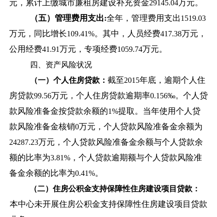
元，累计上缴城市廉租房建设补充资金
万元。
29145.04
（五）管理费用支出
全年，管理费用支出
:
1519.03
万元，同比增长
。其中，人员经费
万元，
109.41%
417.38
公用经费
万元，专项经费
万元。
41.91
1059.74
四、资产风险状况
截至
年底，逾期个人住
（一）个人住房贷款：
2015
房贷款
万元，个人住房贷款逾期率
个人贷
99.56
0.156
‰。
款风险准备金按贷款余额的
提取。当年使用个人贷
1%
款风险准备金核销
万元，个人贷款风险准备金余额为
0
万元，个人贷款风险准备金余额与个人贷款余
24287.23
额的比率为
，个人贷款逾期额与个人贷款风险准
3.81%
备金余额的比率为
。
0.41%
（二）住房公积金支持保障性住房建设项目贷款：
本中心未开展住房公积金支持保障性住房建设项目贷款