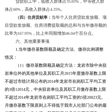
贷款职工中，低收入群体占
，中等收入群
35.65%
体占
，高收入群体占
。
60%
4.35%
当年个人住房贷款发放额、项
（四）住房贡献率：
目贷款发放额、住房消费提取额的总和与当年缴存额的
比率为
，比上年同期增加
个百分点。
167.95%
46.04
六、其他重要事项
当年缴存基数限额及确定方法、缴存比例调整
1.
情况：
（
）缴存基数限额及确定方法：龙岩市除中央驻
1
岩单位外的其他单位及其职工月
年度缴存基数上限
2015
不超过市统计局公布的
年龙岩市在岗职工平均工资
2014
的
倍
元，中央驻岩单位及其职工月缴存基数上限
3
12014
不超过
年龙岩市在岗职工平均工资的
倍
元。
2014
5
20023
月缴存基数下限原则上不得低于我市人社部门公布的最