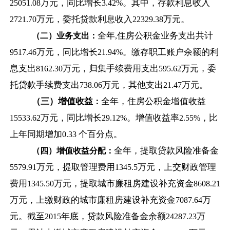
万元，同比增长
。其中，存款利息收入
25051.08
3.42%
万元，委托贷款利息收入
万元。
2721.70
22329.38
全年
住房公积金业务支出共计
（二）业务支出：
,
万元，同比增长
。缴存职工账户余额的利
9517.46
21.94%
息支出
万元，归集手续费用支出
万元，委
8162.30
595.62
托贷款手续费支出
万元，其他支出
万元。
738.06
21.47
（三）增值收益
全年，住房公积金增值收益
：
万元，同比增长
。增值收益率
，比
15533.62
29.12%
2.55%
上年同期增加
个百分点。
0.33
全年，提取贷款风险准备金
（四）增值收益分配：
万元，提取管理费用
万元，上交财政管理
5579.91
1345.5
费用
万元，提取城市廉租房建设补充资金
1345.50
8608.21
万元，上缴财政的城市廉租房建设补充资金
万
7087.64
元。截至
年底，贷款风险准备金余额
万
2015
24287.23