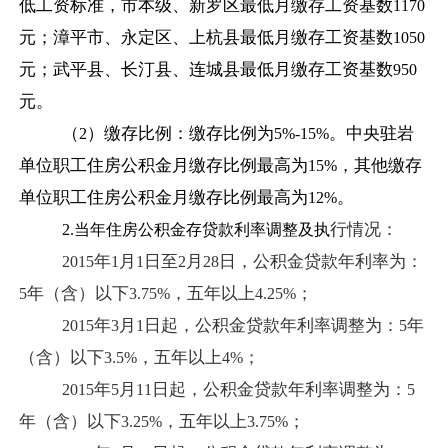
低工资标准，市本级、新罗区最低月缴存工资基数
1170
元；漳平市、永定区、上杭县最低月缴存工资基数
1050
元；武平县、长汀县、连城县最低月缴存工资基数
950
元。
（
）缴存比例：缴存比例为
。中央驻岩
2
5%-15%
单位职工住房公积金月缴存比例最高为
，其他缴存
15%
单位职工住房公积金月缴存比例最高为
。
12%
行情况：
2.
当年住房公积金存贷款利率调整及执
年
月
日
至
月
日
，公积金贷款年利率为：
2015
1
1
2
28
年（含）以下
，五年以上
；
5
3.75%
4.25%
年
月
日
起，公积金贷款年利率调整为：
年
2015
3
1
5
（含）以下
，五年以上
；
3.5%
4%
年
月
日
起，公积金贷款年利率调整为：
2015
5
11
5
年（含）以下
，五年以上
；
3.25%
3.75%