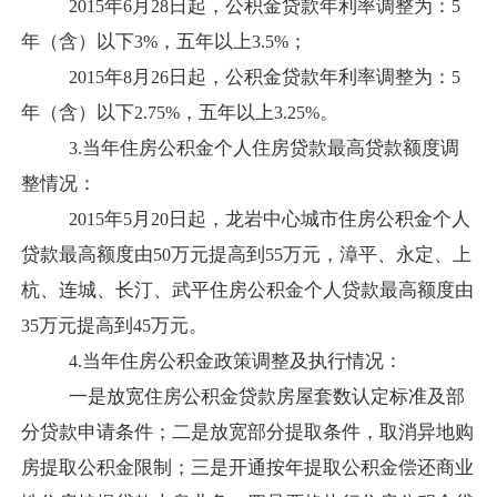
年
月
日
起，公积金贷款年利率调整为：
2015
6
28
5
年（含）以下
，五年以上
；
3%
3.5%
年
月
日
起，公积金贷款年利率调整为：
2015
8
26
5
年（含）以下
，五年以上
。
2.75%
3.25%
当年住房公积金个人住房贷款最高贷款额度调
3.
整情况：
年
月
日
起，龙岩中心城市住房公积金个人
2015
5
20
贷款最高额度由
万元提高到
万元，漳平、永定、上
50
55
杭、连城、长汀、武平住房公积金个人贷款最高额度由
万元提高到
万元。
35
45
当年住房公积金政策调整及执行情况：
4.
一是放宽住房公积金贷款房屋套数认定标准及部
分贷款申请条件；二是放宽部分提取条件，取消异地购
房提取公积金限制；三是开通按年提取公积金偿还商业