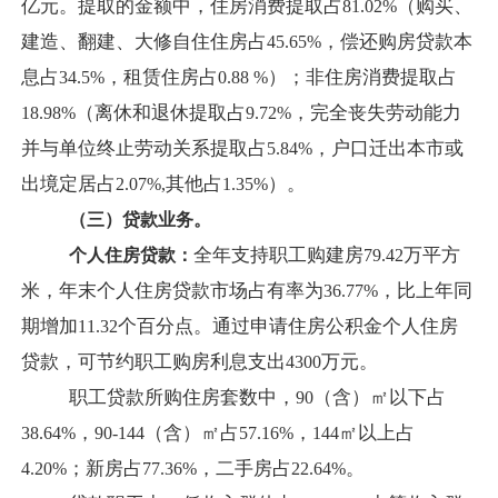
亿元。提取的金额中，住房消费提取占
（购买、
81.02%
建造、翻建、大修自住住房占
，偿还购房贷款本
45.65%
息占
，租赁住房占
）；非住房消费提取占
34.5%
0.88 %
（离休和退休提取占
，完全丧失劳动能力
18.98%
9.72%
并与单位终止劳动关系提取占
，户口迁出本市或
5.84%
出境定居占
其他占
）。
2.07%,
1.35%
（三）贷款业务。
全年支持职工购建房
万平方
个人住房贷款：
79.42
米，年末个人住房贷款市场占有率为
，比上年同
36.77%
期增加
个百分点。通过申请住房公积金个人住房
11.32
贷款，可节约职工购房利息支出
万元。
4300
职工贷款所购住房套数中，
（含）㎡以下占
90
，
（含）㎡占
，
㎡以上占
38.64%
90-144
57.16%
144
；新房占
，二手房占
。
4.20%
77.36%
22.64%