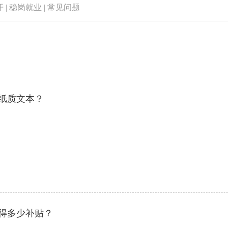
开
|
稳岗就业
|
常见问题
纸质文本？
得多少补贴？