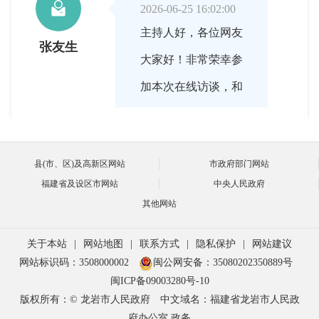

2026-06-25 16:02:00
主持人好，各位网友
张友生
大家好！非常荣幸参
加本次在线访谈，和
大家一起回顾《中华
人民共和国人民调解
县(市、区)及高新区网站
市政府部门网站
法》颁布实施15年来
福建省及设区市网站
中央人民政府
龙岩人民调解工作的
其他网站
发展历程，也希望借
关于本站
|
网站地图
|
联系方式
|
隐私保护
|
网站建议
此机会，让更多网友
网站标识码：3508000002
闽公网安备：35080202350889号
了解人民调解、支持
闽ICP备09003280号-10
版权所有：© 龙岩市人民政府
中文域名：福建省龙岩市人民政
我市的人民调解工
府办公室.政务