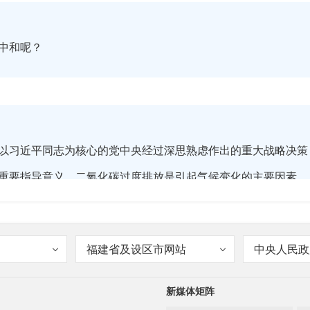
中和呢？
以习近平同志为核心的党中央经过深思熟虑作出的重大战略决策
重要指导意义。二氧化碳过度排放是引起气候变化的主要因素，
统的不稳定性，导致一些地区极端天气频繁发生。当前，能源及
标，彰显了大国的责任与担当，同时也是实现经济长期健康可持
福建省及设区市网站
中央人民政
新媒体矩阵